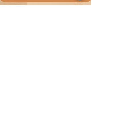
Contactános
Tabio - Cundinamarca (Encuentranos en
Waze y Google Maps)
Email:
barroviejogourmet@hotmail.com